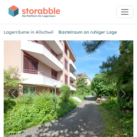
Lagerräume in Allschwil
Bastelraum an ruhiger Lage
Vorheriges Bild für "Bastelraum an ruhiger La
Nächs