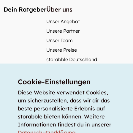
Dein Ratgeber
Über uns
Unser Angebot
Unsere Partner
Unser Team
Unsere Preise
storabble Deutschland
storabble Österreich
Mehr über storabble
Cookie-Einstellungen
FAQ
Diese Website verwendet Cookies,
Medienbeiträge
um sicherzustellen, dass wir dir das
beste personalisierte Erlebnis auf
Wie gross muss ein Lagerraum sein?
storabble bieten können. Weitere
Was kostet ein Lagerraum?
Informationen findest du in unserer
Für Lageranbieter
Datenschutzerklärung
.