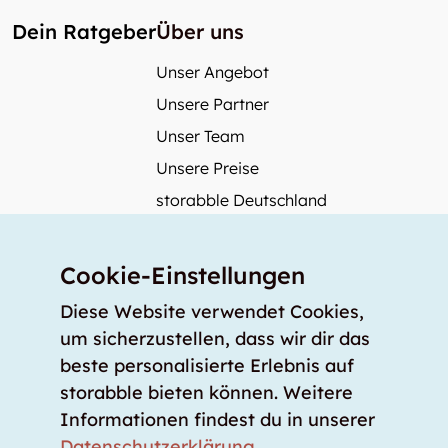
Dein Ratgeber
Über uns
Unser Angebot
Unsere Partner
Unser Team
Unsere Preise
storabble Deutschland
storabble Österreich
Mehr über storabble
Cookie-Einstellungen
FAQ
Diese Website verwendet Cookies,
Medienbeiträge
um sicherzustellen, dass wir dir das
beste personalisierte Erlebnis auf
Wie gross muss ein Lagerraum sein?
storabble bieten können. Weitere
Was kostet ein Lagerraum?
Informationen findest du in unserer
Für Lageranbieter
Datenschutzerklärung
.