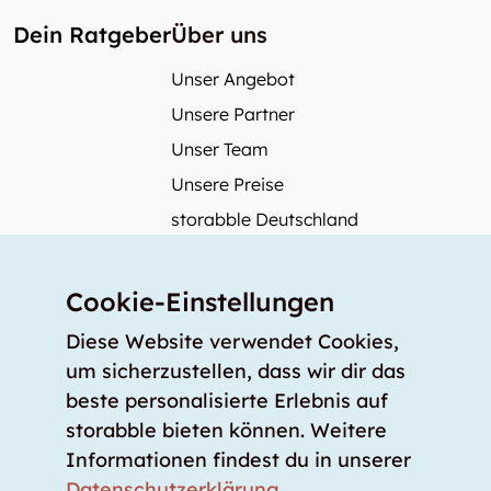
Dein Ratgeber
Über uns
Unser Angebot
Unsere Partner
Unser Team
Unsere Preise
storabble Deutschland
storabble Österreich
Mehr über storabble
Cookie-Einstellungen
FAQ
Diese Website verwendet Cookies,
Medienbeiträge
um sicherzustellen, dass wir dir das
beste personalisierte Erlebnis auf
Wie gross muss ein Lagerraum sein?
storabble bieten können. Weitere
Was kostet ein Lagerraum?
Informationen findest du in unserer
Für Lageranbieter
Datenschutzerklärung
.