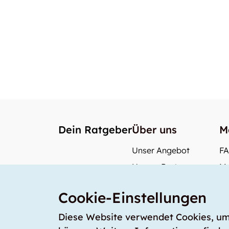
Dein Ratgeber
Über uns
M
Unser Angebot
F
Unsere Partner
Me
Unser Team
Wi
Cookie-Einstellungen
Unsere Preise
Wa
storabble Deutschland
Diese Website verwendet Cookies, um s