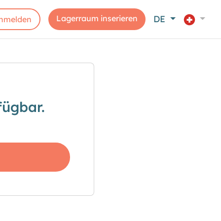
Lagerraum inserieren
DE
nmelden
fügbar.