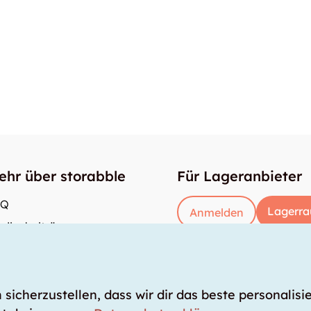
ehr über storabble
Für Lageranbieter
AQ
Lagerra
Anmelden
dienbeiträge
e gross muss ein Lagerraum sein?
s kostet ein Lagerraum?
icherzustellen, dass wir dir das beste personalisie