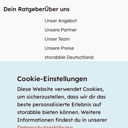
Dein Ratgeber
Über uns
Unser Angebot
Unsere Partner
Unser Team
Unsere Preise
storabble Deutschland
storabble Österreich
Mehr über storabble
Cookie-Einstellungen
FAQ
Diese Website verwendet Cookies,
Medienbeiträge
um sicherzustellen, dass wir dir das
beste personalisierte Erlebnis auf
Wie gross muss ein Lagerraum sein?
storabble bieten können. Weitere
Was kostet ein Lagerraum?
Informationen findest du in unserer
Für Lageranbieter
Datenschutzerklärung
.