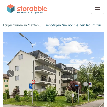
Lagerräume in Mettendorf TG
Benötigen Sie noch einen Raum für Ihr Hobby?
Vorheriges Bild für "Benötigen Sie noch eine
Näch