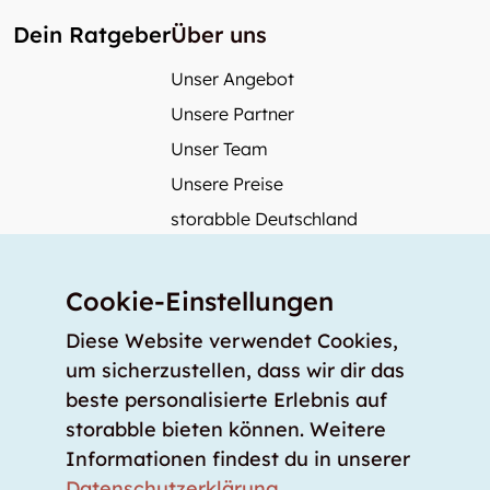
Dein Ratgeber
Über uns
Unser Angebot
Unsere Partner
Unser Team
Unsere Preise
storabble Deutschland
storabble Österreich
Mehr über storabble
Cookie-Einstellungen
FAQ
Diese Website verwendet Cookies,
Medienbeiträge
um sicherzustellen, dass wir dir das
beste personalisierte Erlebnis auf
Wie gross muss ein Lagerraum sein?
storabble bieten können. Weitere
Was kostet ein Lagerraum?
Informationen findest du in unserer
Für Lageranbieter
Datenschutzerklärung
.