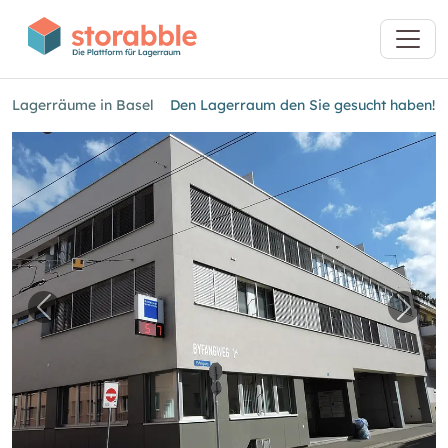
Lagerräume in Basel
Den Lagerraum den Sie gesucht haben!
Vorheriges Bild für "Den Lagerraum den Sie g
Näch