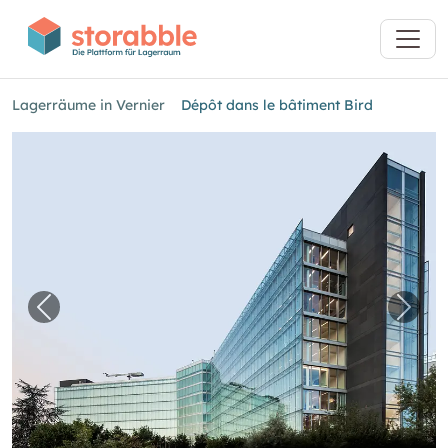
Lagerräume in Vernier
Dépôt dans le bâtiment Bird
Vorheriges Bild für "Dépôt dans le bâtiment Bi
Nächs