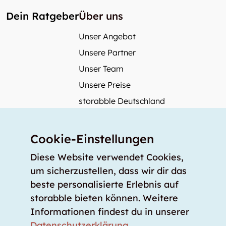
Dein Ratgeber
Über uns
Unser Angebot
Unsere Partner
Unser Team
Unsere Preise
storabble Deutschland
storabble Österreich
Mehr über storabble
Cookie-Einstellungen
FAQ
Diese Website verwendet Cookies,
Medienbeiträge
um sicherzustellen, dass wir dir das
beste personalisierte Erlebnis auf
Wie gross muss ein Lagerraum sein?
storabble bieten können. Weitere
Was kostet ein Lagerraum?
Informationen findest du in unserer
Für Lageranbieter
Datenschutzerklärung
.