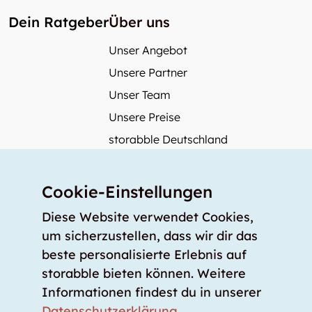
Dein Ratgeber
Über uns
Unser Angebot
Unsere Partner
Unser Team
Unsere Preise
storabble Deutschland
storabble Österreich
Mehr über storabble
Cookie-Einstellungen
FAQ
Diese Website verwendet Cookies,
Medienbeiträge
um sicherzustellen, dass wir dir das
beste personalisierte Erlebnis auf
Wie gross muss ein Lagerraum sein?
storabble bieten können. Weitere
Was kostet ein Lagerraum?
Informationen findest du in unserer
Für Lageranbieter
Datenschutzerklärung
.