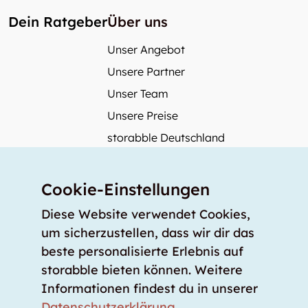
Dein Ratgeber
Über uns
Unser Angebot
Unsere Partner
Unser Team
Unsere Preise
storabble Deutschland
storabble Österreich
Mehr über storabble
Cookie-Einstellungen
FAQ
Diese Website verwendet Cookies,
Medienbeiträge
um sicherzustellen, dass wir dir das
beste personalisierte Erlebnis auf
Wie gross muss ein Lagerraum sein?
storabble bieten können. Weitere
Was kostet ein Lagerraum?
Informationen findest du in unserer
Für Lageranbieter
Datenschutzerklärung
.