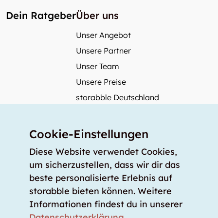
Dein Ratgeber
Über uns
Unser Angebot
Unsere Partner
Unser Team
Unsere Preise
storabble Deutschland
storabble Österreich
Mehr über storabble
Cookie-Einstellungen
FAQ
Diese Website verwendet Cookies,
Medienbeiträge
um sicherzustellen, dass wir dir das
beste personalisierte Erlebnis auf
Wie gross muss ein Lagerraum sein?
storabble bieten können. Weitere
Was kostet ein Lagerraum?
Informationen findest du in unserer
Für Lageranbieter
Datenschutzerklärung
.