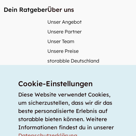
Dein Ratgeber
Über uns
Unser Angebot
Unsere Partner
Unser Team
Unsere Preise
storabble Deutschland
storabble Österreich
Mehr über storabble
Cookie-Einstellungen
FAQ
Diese Website verwendet Cookies,
Medienbeiträge
um sicherzustellen, dass wir dir das
beste personalisierte Erlebnis auf
Wie gross muss ein Lagerraum sein?
storabble bieten können. Weitere
Was kostet ein Lagerraum?
Informationen findest du in unserer
Für Lageranbieter
Datenschutzerklärung
.