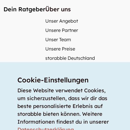
Dein Ratgeber
Über uns
Unser Angebot
Unsere Partner
Unser Team
Unsere Preise
storabble Deutschland
storabble Österreich
Mehr über storabble
Cookie-Einstellungen
FAQ
Diese Website verwendet Cookies,
Medienbeiträge
um sicherzustellen, dass wir dir das
beste personalisierte Erlebnis auf
Wie gross muss ein Lagerraum sein?
storabble bieten können. Weitere
Was kostet ein Lagerraum?
Informationen findest du in unserer
Für Lageranbieter
Datenschutzerklärung
.