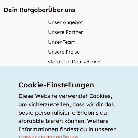
Dein Ratgeber
Über uns
Unser Angebot
Unsere Partner
Unser Team
Unsere Preise
storabble Deutschland
storabble Österreich
Mehr über storabble
Cookie-Einstellungen
FAQ
Diese Website verwendet Cookies,
Medienbeiträge
um sicherzustellen, dass wir dir das
beste personalisierte Erlebnis auf
Wie gross muss ein Lagerraum sein?
storabble bieten können. Weitere
Was kostet ein Lagerraum?
Informationen findest du in unserer
Für Lageranbieter
Datenschutzerklärung
.