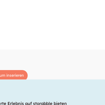
um inserieren
rte Erlebnis auf storabble bieten