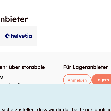
nbieter
ehr über storabble
Für Lageranbieter
AQ
Lagerra
Anmelden
dienbeiträge
e gross muss ein Lagerraum sein?
s kostet ein Lagerraum?
icherzustellen, dass wir dir das beste personalisie