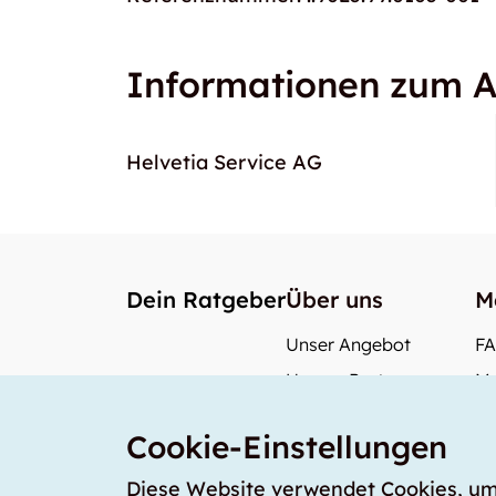
Informationen zum A
Helvetia Service AG
Dein Ratgeber
Über uns
M
Unser Angebot
F
Unsere Partner
Me
Unser Team
Wi
Cookie-Einstellungen
Unsere Preise
Wa
storabble Deutschland
Diese Website verwendet Cookies, um s