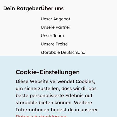
Dein Ratgeber
Über uns
Unser Angebot
Unsere Partner
Unser Team
Unsere Preise
storabble Deutschland
storabble Österreich
Mehr über storabble
Cookie-Einstellungen
FAQ
Diese Website verwendet Cookies,
Medienbeiträge
um sicherzustellen, dass wir dir das
beste personalisierte Erlebnis auf
Wie gross muss ein Lagerraum sein?
storabble bieten können. Weitere
Was kostet ein Lagerraum?
Informationen findest du in unserer
Für Lageranbieter
Datenschutzerklärung
.