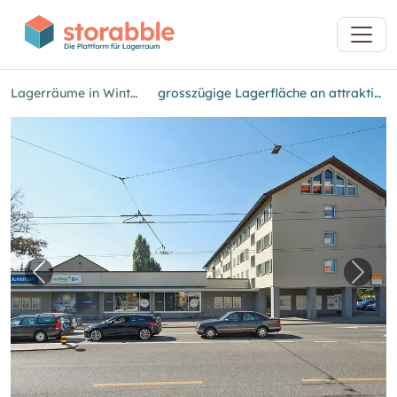
Lagerräume in Winterthur
grosszügige Lagerfläche an attraktiver Lage
Vorheriges Bild für "grosszügige Lagerfläche 
Nächs