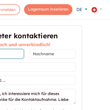
Lagerraum inserieren
DE
nmelden
ter kontaktieren
ach und unverbindlich!
umarkt"
rosszügige Lagerfläche im pulsierenden Einkaufsz