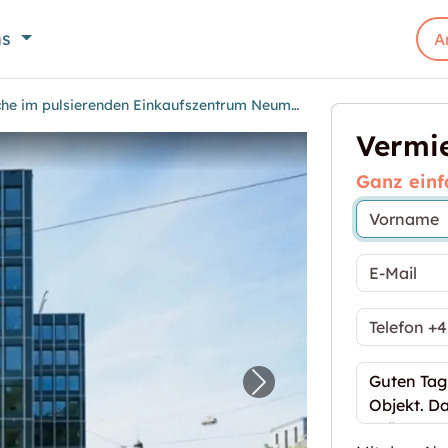
ns
A
Grosszügige Lagerfläche im pulsierenden Einkaufszentrum Neumarkt
Vermie
Ganz einf
e Lagerfläche im pulsierenden Einkaufszentrum Ne
Nächstes Bild für "G