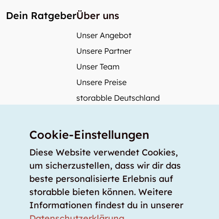
Dein Ratgeber
Über uns
Unser Angebot
Unsere Partner
Unser Team
Unsere Preise
storabble Deutschland
storabble Österreich
Mehr über storabble
Cookie-Einstellungen
FAQ
Diese Website verwendet Cookies,
Medienbeiträge
um sicherzustellen, dass wir dir das
beste personalisierte Erlebnis auf
Wie gross muss ein Lagerraum sein?
storabble bieten können. Weitere
Was kostet ein Lagerraum?
Informationen findest du in unserer
Für Lageranbieter
Datenschutzerklärung
.