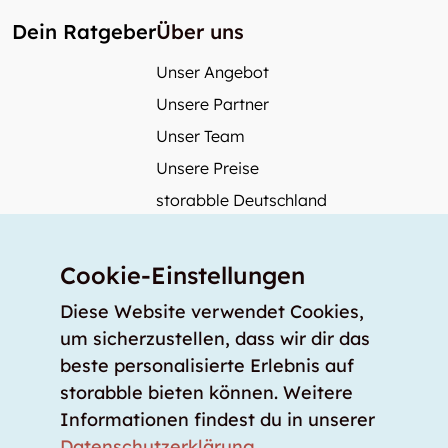
Dein Ratgeber
Über uns
Unser Angebot
Unsere Partner
Unser Team
Unsere Preise
storabble Deutschland
storabble Österreich
Mehr über storabble
Cookie-Einstellungen
FAQ
Diese Website verwendet Cookies,
Medienbeiträge
um sicherzustellen, dass wir dir das
beste personalisierte Erlebnis auf
Wie gross muss ein Lagerraum sein?
storabble bieten können. Weitere
Was kostet ein Lagerraum?
Informationen findest du in unserer
Für Lageranbieter
Datenschutzerklärung
.