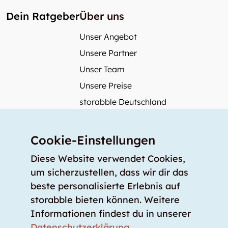
Dein Ratgeber
Über uns
Unser Angebot
Unsere Partner
Unser Team
Unsere Preise
storabble Deutschland
storabble Österreich
Mehr über storabble
Cookie-Einstellungen
FAQ
Diese Website verwendet Cookies,
Medienbeiträge
um sicherzustellen, dass wir dir das
beste personalisierte Erlebnis auf
Wie gross muss ein Lagerraum sein?
storabble bieten können. Weitere
Was kostet ein Lagerraum?
Informationen findest du in unserer
Für Lageranbieter
Datenschutzerklärung
.