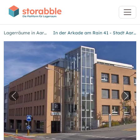
Lagerräume in Aarau
In der Arkade am Rain 41 - Stadt Aarau
Vorheriges Bild für "In der Arkade am Rain 41
Nächs