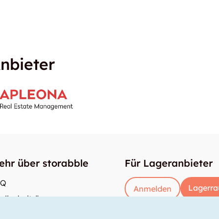
nbieter
ehr über storabble
Für Lageranbieter
AQ
Lagerra
Anmelden
dienbeiträge
e gross muss ein Lagerraum sein?