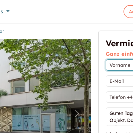
ns
A
or
Vermie
Ganz einf
 beim Spalentor"
Nächstes Bild für "La