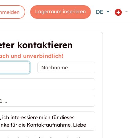
Lagerraum inserieren
DE
nmelden
ter kontaktieren
ach und unverbindlich!
gerfläche beim Spalentor"