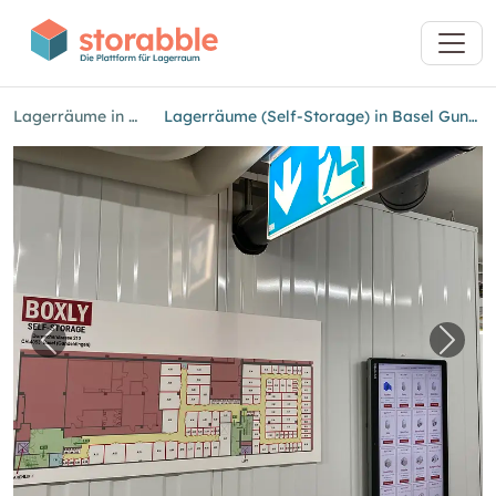
Lagerräume in Basel
Lagerräume (Self-Storage) in Basel Gundeldingen
Vorheriges Bild für "Lagerräume (Self-Storag
Näch