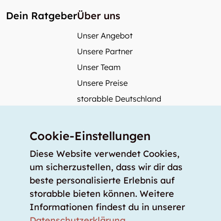
Dein Ratgeber
Über uns
Unser Angebot
Unsere Partner
Unser Team
Unsere Preise
storabble Deutschland
storabble Österreich
Mehr über storabble
Cookie-Einstellungen
FAQ
Diese Website verwendet Cookies,
Medienbeiträge
um sicherzustellen, dass wir dir das
beste personalisierte Erlebnis auf
Wie gross muss ein Lagerraum sein?
storabble bieten können. Weitere
Was kostet ein Lagerraum?
Informationen findest du in unserer
Für Lageranbieter
Datenschutzerklärung
.