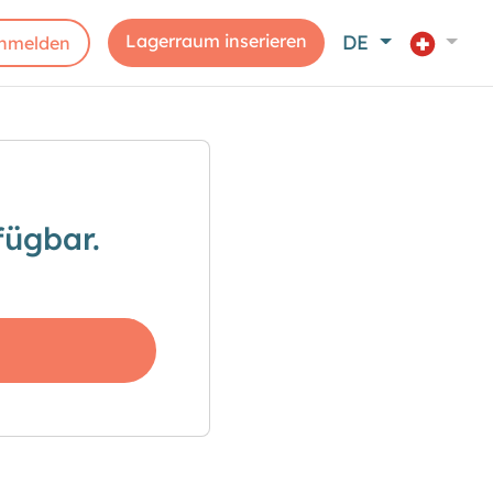
Lagerraum inserieren
DE
nmelden
fügbar.