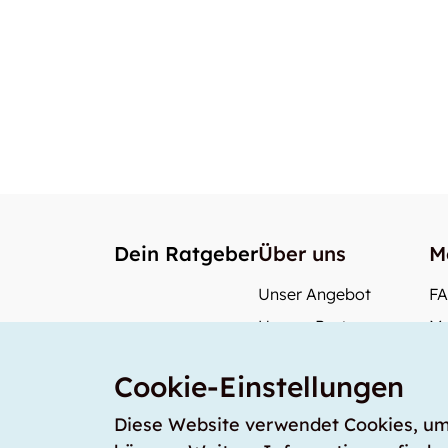
Dein Ratgeber
Über uns
M
Unser Angebot
F
Unsere Partner
Me
Unser Team
Wi
Cookie-Einstellungen
Unsere Preise
Wa
storabble Deutschland
Diese Website verwendet Cookies, um s