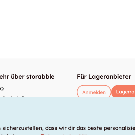
ehr über storabble
Für Lageranbieter
AQ
Lagerra
Anmelden
dienbeiträge
e gross muss ein Lagerraum sein?
s kostet ein Lagerraum?
icherzustellen, dass wir dir das beste personalisie