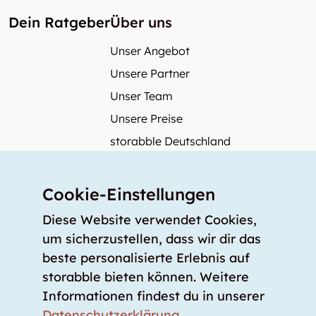
Dein Ratgeber
Über uns
Unser Angebot
Unsere Partner
Unser Team
Unsere Preise
storabble Deutschland
storabble Österreich
Mehr über storabble
Cookie-Einstellungen
FAQ
Diese Website verwendet Cookies,
Medienbeiträge
um sicherzustellen, dass wir dir das
beste personalisierte Erlebnis auf
Wie gross muss ein Lagerraum sein?
storabble bieten können. Weitere
Was kostet ein Lagerraum?
Informationen findest du in unserer
Für Lageranbieter
Datenschutzerklärung
.