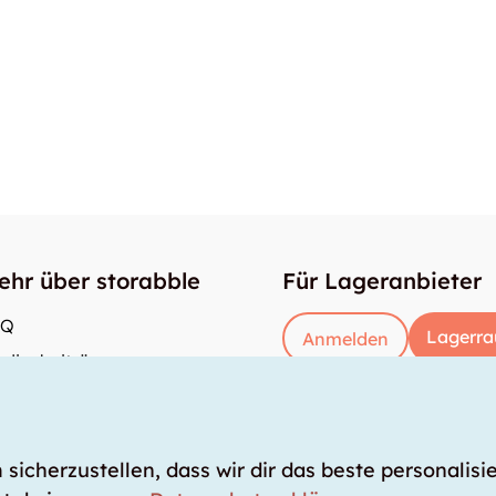
ehr über storabble
Für Lageranbieter
AQ
Lagerra
Anmelden
dienbeiträge
e gross muss ein Lagerraum sein?
s kostet ein Lagerraum?
icherzustellen, dass wir dir das beste personalisie