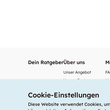
Dein Ratgeber
Über uns
M
Unser Angebot
F
Unsere Partner
Me
Unser Team
Wi
Cookie-Einstellungen
Unsere Preise
Wa
storabble Deutschland
Diese Website verwendet Cookies, um s