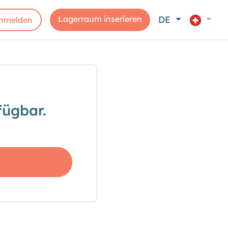
Lagerraum inserieren
DE
nmelden
fügbar.