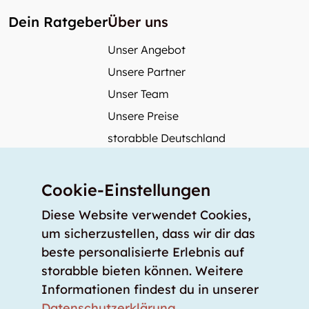
Dein Ratgeber
Über uns
Unser Angebot
Unsere Partner
Unser Team
Unsere Preise
storabble Deutschland
storabble Österreich
Mehr über storabble
Cookie-Einstellungen
FAQ
Diese Website verwendet Cookies,
Medienbeiträge
um sicherzustellen, dass wir dir das
beste personalisierte Erlebnis auf
Wie gross muss ein Lagerraum sein?
storabble bieten können. Weitere
Was kostet ein Lagerraum?
Informationen findest du in unserer
Für Lageranbieter
Datenschutzerklärung
.