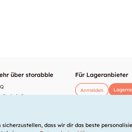
ehr über storabble
Für Lageranbieter
AQ
Lagerra
Anmelden
dienbeiträge
e gross muss ein Lagerraum sein?
s kostet ein Lagerraum?
icherzustellen, dass wir dir das beste personalisie