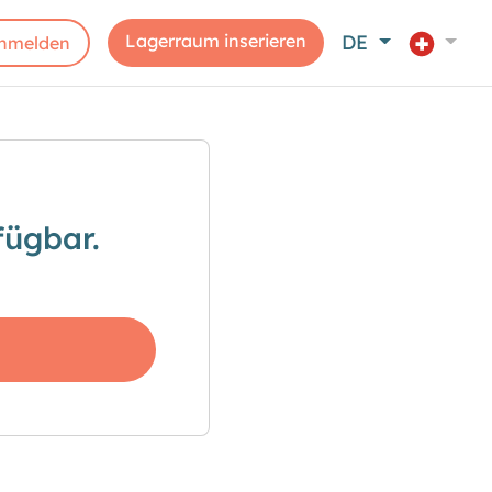
Lagerraum inserieren
DE
nmelden
fügbar.