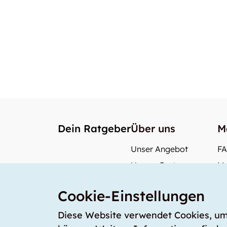
Dein Ratgeber
Über uns
M
Unser Angebot
F
Unsere Partner
Me
Unser Team
Wi
Cookie-Einstellungen
Unsere Preise
Wa
storabble Deutschland
Diese Website verwendet Cookies, um s