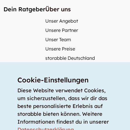
Dein Ratgeber
Über uns
Unser Angebot
Unsere Partner
Unser Team
Unsere Preise
storabble Deutschland
storabble Österreich
Mehr über storabble
Cookie-Einstellungen
FAQ
Diese Website verwendet Cookies,
Medienbeiträge
um sicherzustellen, dass wir dir das
beste personalisierte Erlebnis auf
Wie gross muss ein Lagerraum sein?
storabble bieten können. Weitere
Was kostet ein Lagerraum?
Informationen findest du in unserer
Für Lageranbieter
Datenschutzerklärung
.