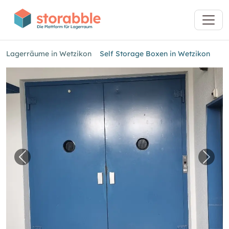
Lagerräume in Wetzikon
Self Storage Boxen in Wetzikon
Vorheriges Bild für "Self Storage Boxen in We
Nächs