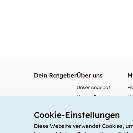
Dein Ratgeber
Über uns
M
Unser Angebot
F
Unsere Partner
Me
Unser Team
Wi
Cookie-Einstellungen
Unsere Preise
Wa
storabble Deutschland
Diese Website verwendet Cookies, um s