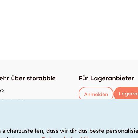
ehr über storabble
Für Lageranbieter
AQ
Lagerra
Anmelden
dienbeiträge
e gross muss ein Lagerraum sein?
s kostet ein Lagerraum?
icherzustellen, dass wir dir das beste personalisie