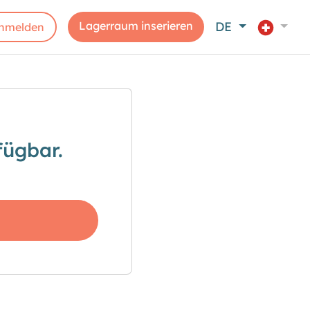
Lagerraum inserieren
DE
nmelden
fügbar.