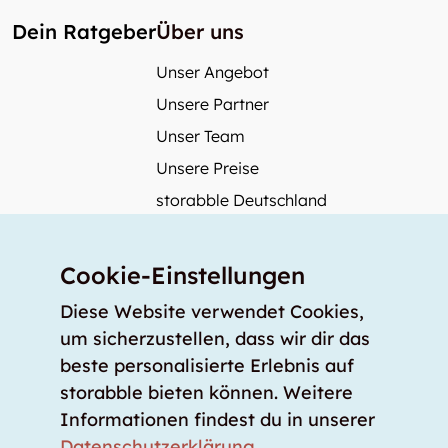
Dein Ratgeber
Über uns
Unser Angebot
Unsere Partner
Unser Team
Unsere Preise
storabble Deutschland
storabble Österreich
Mehr über storabble
Cookie-Einstellungen
FAQ
Diese Website verwendet Cookies,
Medienbeiträge
um sicherzustellen, dass wir dir das
beste personalisierte Erlebnis auf
Wie gross muss ein Lagerraum sein?
storabble bieten können. Weitere
Was kostet ein Lagerraum?
Informationen findest du in unserer
Für Lageranbieter
Datenschutzerklärung
.