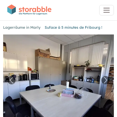
Lagerräume in Marly
Suface à 5 minutes de Fribourg !
Vorheriges Bild für "Suface à 5 minutes de Fri
Nächs