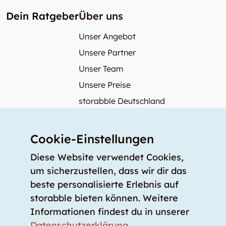
Dein Ratgeber
Über uns
Unser Angebot
Unsere Partner
Unser Team
Unsere Preise
storabble Deutschland
storabble Österreich
Mehr über storabble
Cookie-Einstellungen
FAQ
Diese Website verwendet Cookies,
Medienbeiträge
um sicherzustellen, dass wir dir das
beste personalisierte Erlebnis auf
Wie gross muss ein Lagerraum sein?
storabble bieten können. Weitere
Was kostet ein Lagerraum?
Informationen findest du in unserer
Für Lageranbieter
Datenschutzerklärung
.