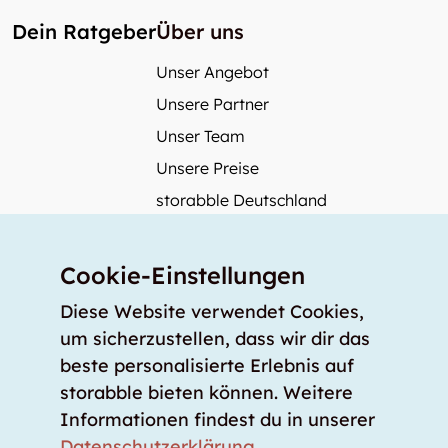
Dein Ratgeber
Über uns
Unser Angebot
Unsere Partner
Unser Team
Unsere Preise
storabble Deutschland
storabble Österreich
Mehr über storabble
Cookie-Einstellungen
FAQ
Diese Website verwendet Cookies,
Medienbeiträge
um sicherzustellen, dass wir dir das
beste personalisierte Erlebnis auf
Wie gross muss ein Lagerraum sein?
storabble bieten können. Weitere
Was kostet ein Lagerraum?
Informationen findest du in unserer
Für Lageranbieter
Datenschutzerklärung
.