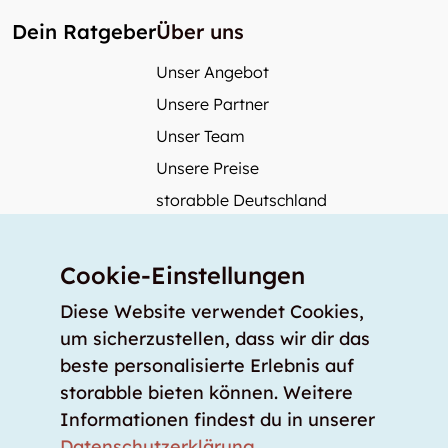
Dein Ratgeber
Über uns
Unser Angebot
Unsere Partner
Unser Team
Unsere Preise
storabble Deutschland
storabble Österreich
Mehr über storabble
Cookie-Einstellungen
FAQ
Diese Website verwendet Cookies,
Medienbeiträge
um sicherzustellen, dass wir dir das
beste personalisierte Erlebnis auf
Wie gross muss ein Lagerraum sein?
storabble bieten können. Weitere
Was kostet ein Lagerraum?
Informationen findest du in unserer
Für Lageranbieter
Datenschutzerklärung
.