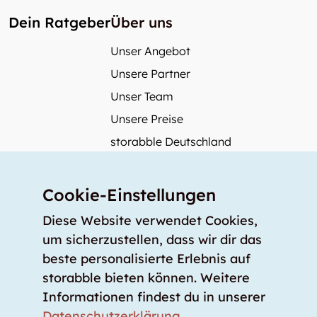
Dein Ratgeber
Über uns
Unser Angebot
Unsere Partner
Unser Team
Unsere Preise
storabble Deutschland
storabble Österreich
Mehr über storabble
Cookie-Einstellungen
FAQ
Diese Website verwendet Cookies,
Medienbeiträge
um sicherzustellen, dass wir dir das
beste personalisierte Erlebnis auf
Wie gross muss ein Lagerraum sein?
storabble bieten können. Weitere
Was kostet ein Lagerraum?
Informationen findest du in unserer
Für Lageranbieter
Datenschutzerklärung
.