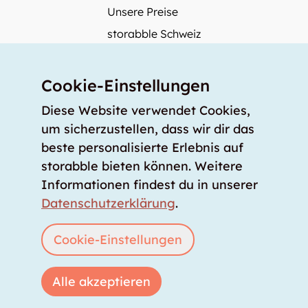
Unsere Preise
storabble Schweiz
storabble Deutschland
Mehr über storabble
Cookie-Einstellungen
FAQ
Diese Website verwendet Cookies,
Medienbeiträge
um sicherzustellen, dass wir dir das
beste personalisierte Erlebnis auf
Wie gross muss ein Lagerraum sein?
storabble bieten können. Weitere
Was kostet ein Lagerraum?
Informationen findest du in unserer
Für Lageranbieter
Datenschutzerklärung
.
Lagerraum inserieren
Anmelden
Cookie-Einstellungen
Alle akzeptieren
Copyright © 2026 storabble
|
Datenschutzerklärung
|
AGB
|