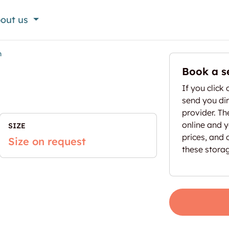
out us
h
Book a s
If you click 
send you dir
provider. T
online and yo
SIZE
prices, and 
Size on request
these stora