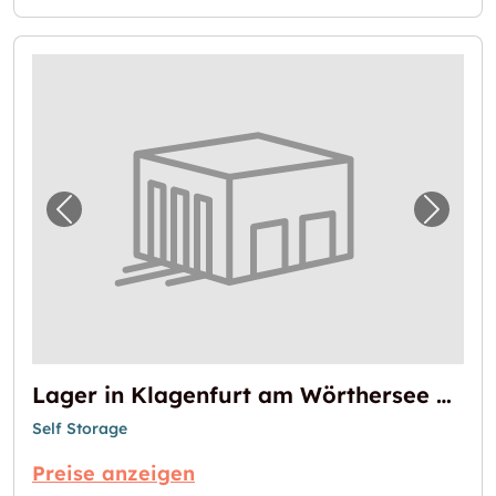
Vorheriges Bild für "Lager in Klagenfurt am
Nächst
Lager in Klagenfurt am Wörthersee verfügbar
Self Storage
Preise anzeigen