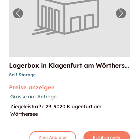
Vorheriges Bild für "Lagerbox in Klagenfur
Nächst
Lagerbox in Klagenfurt am Wörthersee verfügbar
Self Storage
Preise anzeigen
Grösse auf Anfrage
Ziegeleistraße 29, 9020 Klagenfurt am
Wörthersee
Zum Anbieter
Erfahre mehr