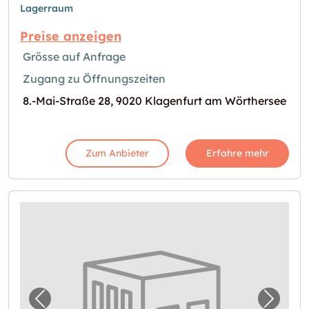
Lagerraum
Preise anzeigen
Grösse auf Anfrage
Zugang zu Öffnungszeiten
8.-Mai-Straße 28, 9020 Klagenfurt am Wörthersee
Zum Anbieter
Erfahre mehr
Vorheriges Bild für "Lagerraum in Klagenfu
Nächst