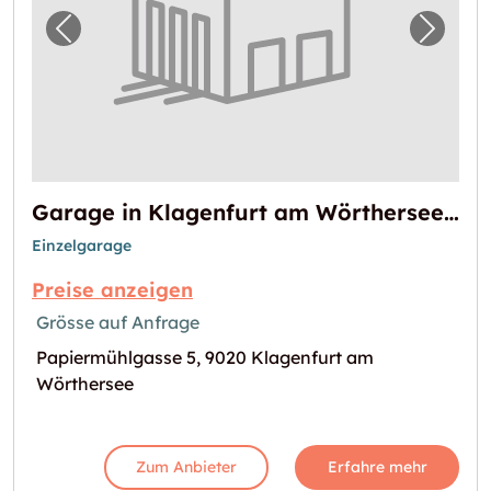
Vorheriges Bild für "Garage in Klagenfurt 
Nächst
Garage in Klagenfurt am Wörthersee verfügbar
Einzelgarage
Preise anzeigen
Grösse auf Anfrage
Papiermühlgasse 5, 9020 Klagenfurt am
Wörthersee
Zum Anbieter
Erfahre mehr