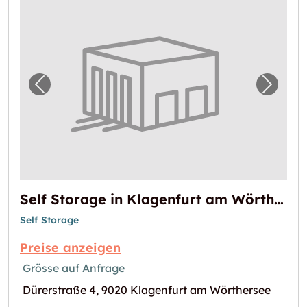
Vorheriges Bild für "Self Storage in Klagen
Nächst
Self Storage in Klagenfurt am Wörthersee mieten
Self Storage
Preise anzeigen
Grösse auf Anfrage
Dürerstraße 4, 9020 Klagenfurt am Wörthersee