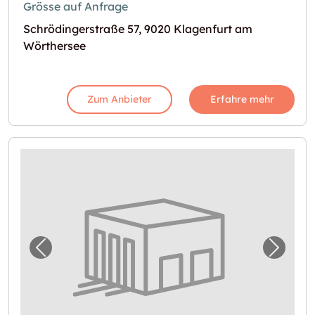
Grösse auf Anfrage
Schrödingerstraße 57, 9020 Klagenfurt am
Wörthersee
Zum Anbieter
Erfahre mehr
Vorheriges Bild für "Garage in Klagenfurt 
Nächst