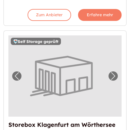
Zum Anbieter
Erfahre mehr
Self Storage geprüft
Vorheriges Bild für "Storebox Klagenfurt a
Nächst
Storebox Klagenfurt am Wörthersee