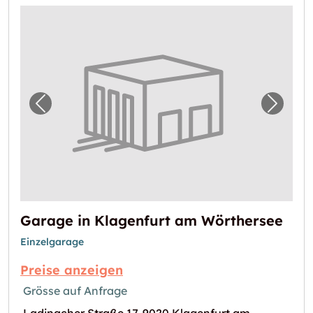
Vorheriges Bild für "Garage in Klagenfurt 
Nächst
Garage in Klagenfurt am Wörthersee
Einzelgarage
Preise anzeigen
Grösse auf Anfrage