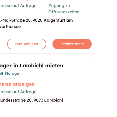
rösse auf Anfrage
Zugang zu
Öffnungszeiten
am Wörthersee"
s Bild für "Storebox Klagenfurt am Wörthersee"
.-Mai-Straße 28, 9020 Klagenfurt am
örthersee
Zum Anbieter
Erfahre mehr
ager in Lambichl mieten
elf Storage
reise anzeigen
rösse auf Anfrage
undesstraße 20, 9073 Lambichl
ten"
s Bild für "Lager in Lambichl mieten"