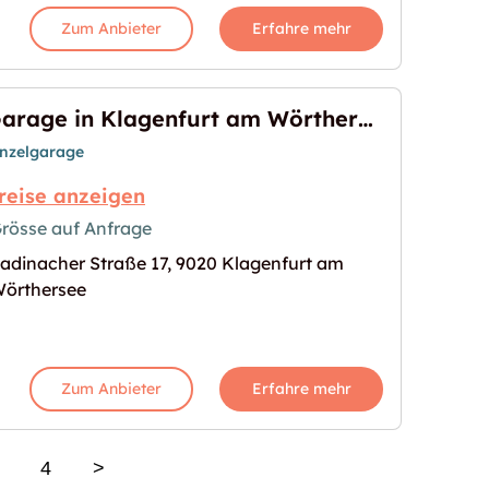
Zum Anbieter
Erfahre mehr
Garage in Klagenfurt am Wörthersee
inzelgarage
reise anzeigen
rösse auf Anfrage
adinacher Straße 17, 9020 Klagenfurt am
 am Wörthersee"
s Bild für "Garage in Klagenfurt am Wörthersee"
örthersee
Zum Anbieter
Erfahre mehr
4
>