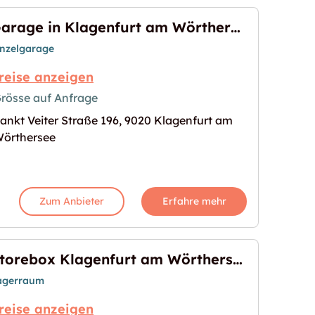
Garage in Klagenfurt am Wörthersee mieten
inzelgarage
reise anzeigen
rösse auf Anfrage
ankt Veiter Straße 196, 9020 Klagenfurt am
 am Wörthersee mieten"
s Bild für "Garage in Klagenfurt am Wörthersee m
örthersee
Zum Anbieter
Erfahre mehr
Storebox Klagenfurt am Wörthersee
agerraum
reise anzeigen