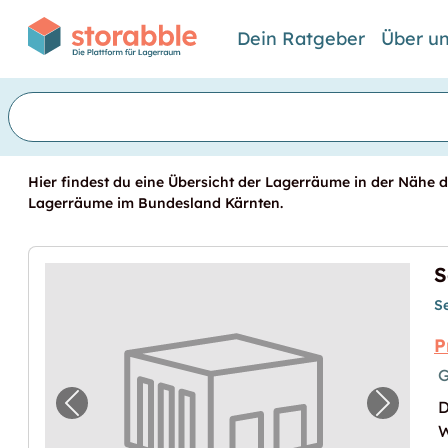
Dein Ratgeber
Über u
Hier findest du eine Übersicht der Lagerräume in der Nähe d
Lagerräume im Bundesland Kärnten.
S
P
G
D
Vorheriges Bild für "Self Storage in Klag
Nächste
W