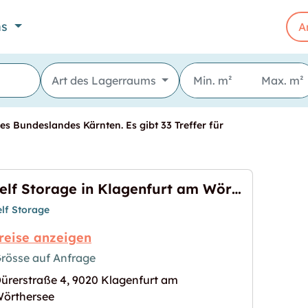
ns
A
Art des Lagerraums
es Bundeslandes Kärnten. Es gibt 33 Treffer für
Self Storage in Klagenfurt am Wörthersee mieten
elf Storage
reise anzeigen
rösse auf Anfrage
ürerstraße 4, 9020 Klagenfurt am
enfurt am Wörthersee mieten"
s Bild für "Self Storage in Klagenfurt am Wörther
örthersee