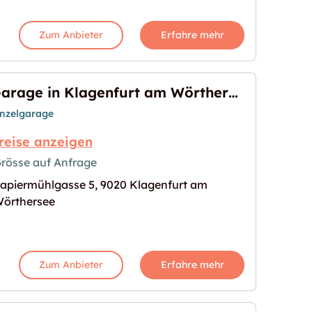
Zum Anbieter
Erfahre mehr
Garage in Klagenfurt am Wörthersee verfügbar
inzelgarage
reise anzeigen
rösse auf Anfrage
apiermühlgasse 5, 9020 Klagenfurt am
 am Wörthersee verfügbar"
s Bild für "Garage in Klagenfurt am Wörthersee v
örthersee
Zum Anbieter
Erfahre mehr