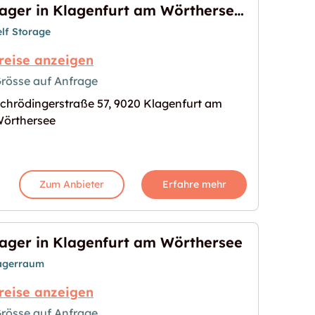
Lager in Klagenfurt am Wörthersee verfügbar
elf Storage
reise anzeigen
rösse auf Anfrage
chrödingerstraße 57, 9020 Klagenfurt am
am Wörthersee verfügbar"
s Bild für "Lager in Klagenfurt am Wörthersee ver
örthersee
Zum Anbieter
Erfahre mehr
ager in Klagenfurt am Wörthersee
agerraum
reise anzeigen
rösse auf Anfrage