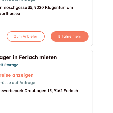
rimoschgasse 35, 9020 Klagenfurt am
am Wörthersee"
s Bild für "Lager in Klagenfurt am Wörthersee"
örthersee
Zum Anbieter
Erfahre mehr
ager in Ferlach mieten
elf Storage
reise anzeigen
rösse auf Anfrage
ewerbepark Draubogen 15, 9162 Ferlach
n"
s Bild für "Lager in Ferlach mieten"