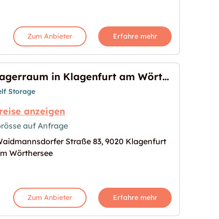
Zum Anbieter
Erfahre mehr
Lagerraum in Klagenfurt am Wörthersee
elf Storage
reise anzeigen
rösse auf Anfrage
aidmannsdorfer Straße 83, 9020 Klagenfurt
furt am Wörthersee"
s Bild für "Lagerraum in Klagenfurt am Wörtherse
m Wörthersee
Zum Anbieter
Erfahre mehr