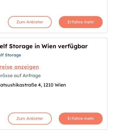
Zum Anbieter
Erfahre mehr
elf Storage in Wien verfügbar
elf Storage
reise anzeigen
rösse auf Anfrage
atsushikastraße 4, 1210 Wien
erfügbar"
s Bild für "Self Storage in Wien verfügbar"
Zum Anbieter
Erfahre mehr