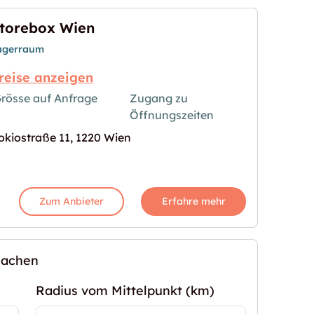
torebox Wien
agerraum
reise anzeigen
rösse auf Anfrage
Zugang zu
Öffnungszeiten
s Bild für "Storebox Wien"
okiostraße 11, 1220 Wien
Zum Anbieter
Erfahre mehr
machen
Radius vom Mittelpunkt (km)