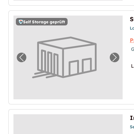
S
Self Storage geprüft
L
P
G
Vorheriges Bild für "Storebox Wien"
Nächste
L
I
S