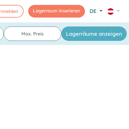
Lagerraum inserieren
DE
nmelden
ge"