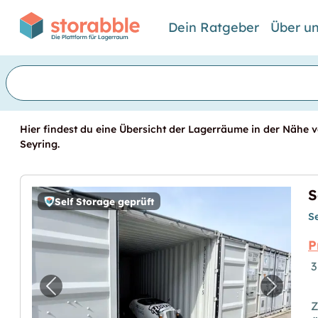
Dein Ratgeber
Über u
Hier findest du eine Übersicht der Lagerräume in der Nähe vo
Seyring.
Self Storage geprüft
S
P
3
Vorheriges Bild für "Self Storage Lagerco
Nächste
Z