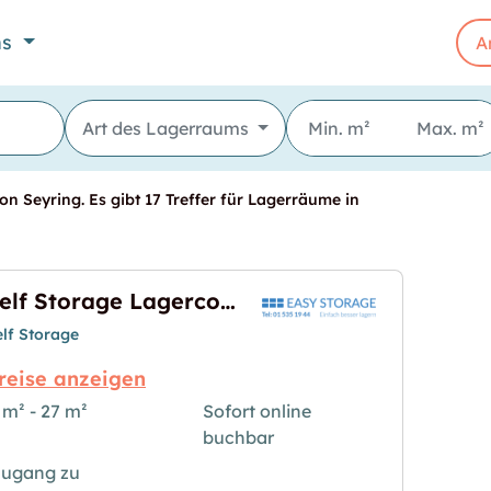
ns
A
Art des Lagerraums
n Seyring. Es gibt 17 Treffer für Lagerräume in
Self Storage Lagercontainer Größe Large
elf Storage
reise anzeigen
 m² - 27 m²
Sofort online
buchbar
ntainer Größe Large"
s Bild für "Self Storage Lagercontainer Größe Lar
ugang zu