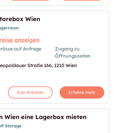
torebox Wien
agerraum
reise anzeigen
rösse auf Anfrage
Zugang zu
Öffnungszeiten
s Bild für "Storebox Wien"
eopoldauer Straße 166, 1210 Wien
Zum Anbieter
Erfahre mehr
n Wien eine Lagerbox mieten
elf Storage