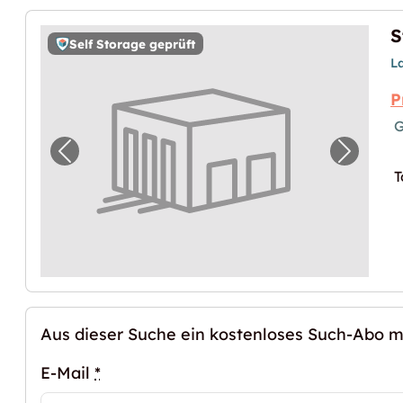
S
Self Storage geprüft
L
P
G
Vorheriges Bild für "Storebox Wien"
Nächste
T
Aus dieser Suche ein kostenloses Such-Abo 
E-Mail
*