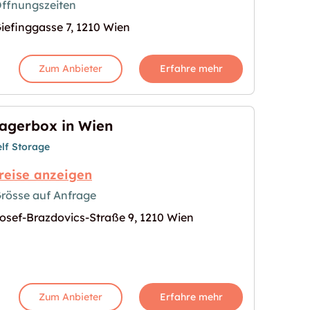
ffnungszeiten
iefinggasse 7, 1210 Wien
Zum Anbieter
Erfahre mehr
agerbox in Wien
elf Storage
reise anzeigen
rösse auf Anfrage
osef-Brazdovics-Straße 9, 1210 Wien
s Bild für "Lagerbox in Wien"
Zum Anbieter
Erfahre mehr