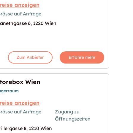
reise anzeigen
rösse auf Anfrage
anethgasse 6, 1220 Wien
x mieten"
s Bild für "In Wien eine Lagerbox mieten"
Zum Anbieter
Erfahre mehr
torebox Wien
agerraum
reise anzeigen
rösse auf Anfrage
Zugang zu
Öffnungszeiten
s Bild für "Storebox Wien"
rillergasse 8, 1210 Wien