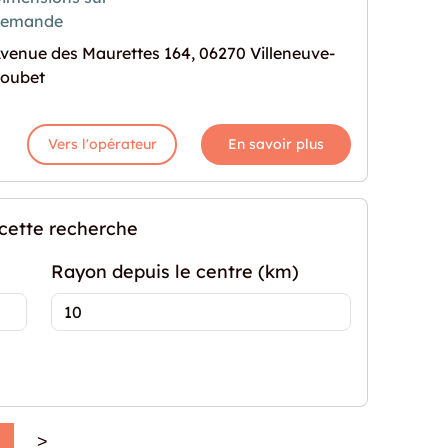
demande
e en location à Villeneuve-Loubet"
rochaine pour "Espace de stockage en location à 
venue des Maurettes 164, 06270 Villeneuve-
oubet
Vers l'opérateur
En savoir plus
 cette recherche
Rayon depuis le centre (km)
>