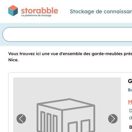
Stockage de connaissa
Vous trouvez ici une vue d'ensemble des garde-meubles près 
Nice.
G
B
M
D
Image précédente pour "Garde-meuble à La
Image p
B