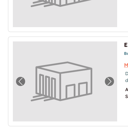
B
M
D
Image précédente pour "Espace de stockag
Image p
A
S