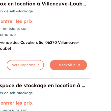
Box en location à Villeneuve-Loubet
ox de self-stockage
ontrer les prix
imensions sur
demande
 Villeneuve-Loubet"
rochaine pour "Box en location à Villeneuve-Loub
venue des Cavaliers 56, 06270 Villeneuve-
oubet
Vers l'opérateur
En savoir plus
Espace de stockage en location à Villeneuve-Loubet
ox de self-stockage
ontrer les prix
imensions sur