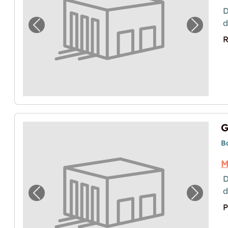
D
Image précédente pour "Espace de stockag
Image p
R
G
B
M
D
Image précédente pour "Garde-meubles à
Image 
P