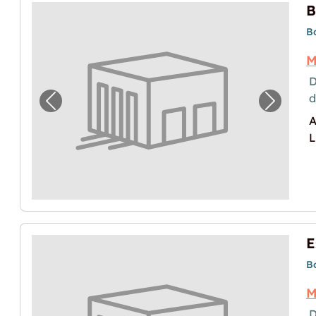
B
M
D
Image précédente pour "Box en location à
Image p
A
L
B
M
D