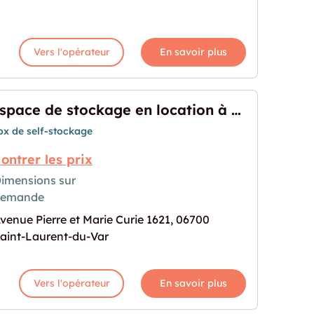
Vers l'opérateur
En savoir plus
Espace de stockage en location à Saint-Laurent-du-Var
ox de self-stockage
ontrer les prix
imensions sur
demande
e en location à Saint-Laurent-du-Var"
rochaine pour "Espace de stockage en location à 
venue Pierre et Marie Curie 1621, 06700
aint-Laurent-du-Var
Vers l'opérateur
En savoir plus