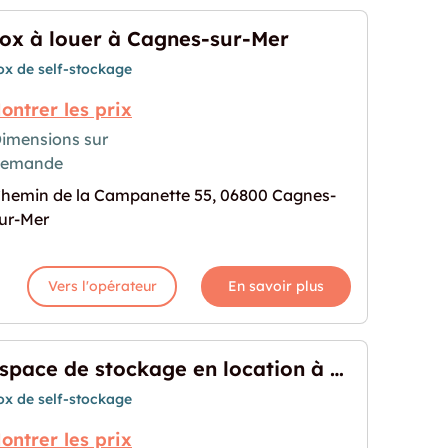
ox à louer à Cagnes-sur-Mer
ox de self-stockage
ontrer les prix
imensions sur
demande
nes-sur-Mer"
rochaine pour "box à louer à Cagnes-sur-Mer"
hemin de la Campanette 55, 06800 Cagnes-
ur-Mer
Vers l'opérateur
En savoir plus
Espace de stockage en location à Gattières
ox de self-stockage
ontrer les prix