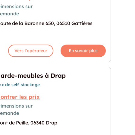
imensions sur
demande
e en location à Gattières"
rochaine pour "Espace de stockage en location à 
oute de la Baronne 650, 06510 Gattières
Vers l'opérateur
En savoir plus
arde-meubles à Drap
ox de self-stockage
ontrer les prix
imensions sur
demande
 Drap"
prochaine pour "Garde-meubles à Drap"
ont de Peille, 06340 Drap