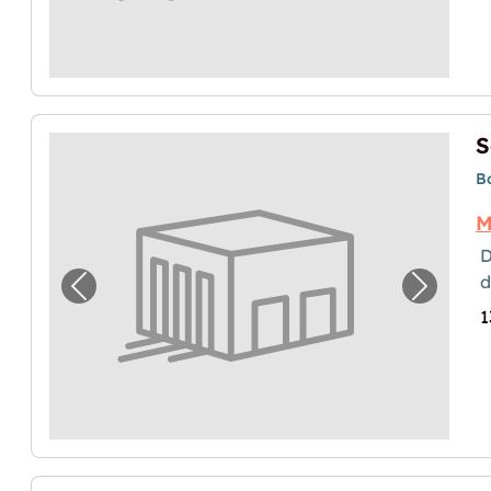
S
B
M
D
Image précédente pour "Solution de stock
Image p
1