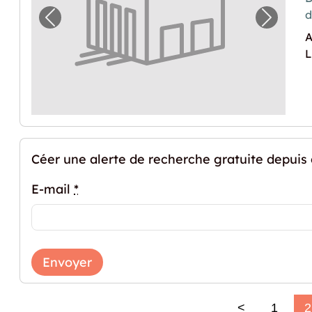
Image précédente pour "Espace de stockag
Image p
A
L
Céer une alerte de recherche gratuite depuis
E-mail
*
Envoyer
<
1
2