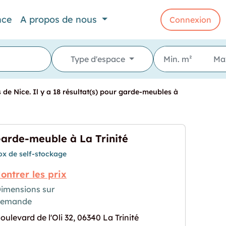
nce
A propos de nous
Connexion
Type d'espace
de Nice. Il y a 18 résultat(s) pour garde-meubles à
arde-meuble à La Trinité
ox de self-stockage
ontrer les prix
imensions sur
demande
 Trinité"
rochaine pour "Garde-meuble à La Trinité"
oulevard de l'Oli 32, 06340 La Trinité