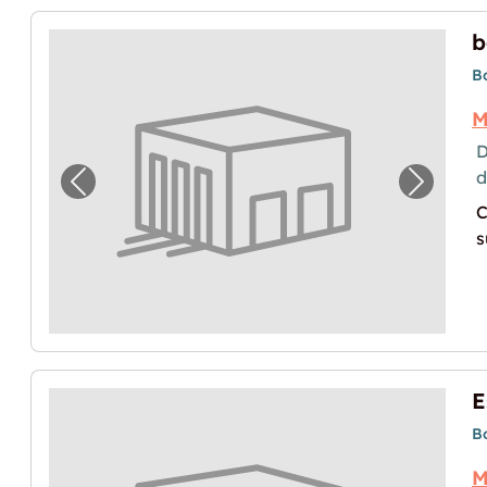
b
B
M
D
Image précédente pour "box à louer à Cag
Image p
C
s
B
M