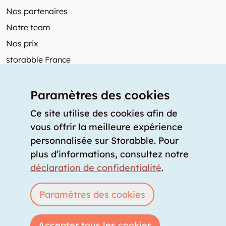
Nos partenaires
Notre team
Nos prix
storabble France
Autres de storabble
Paramètres des cookies
FAQ
Articles de presse
Ce site utilise des cookies afin de
vous offrir la meilleure expérience
Comment calculer la capacité d'un garde-meuble?
personnalisée sur Storabble. Pour
Quel est le tarif moyen d'un garde-meuble?
plus d’informations, consultez notre
Pour fournisseurs de stockage
déclaration de confidentialité
.
Annoncez un espace de stockage
Connexion
Paramètres des cookies
Accepter tous les cookies