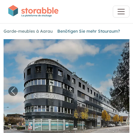
Garde-meubles à Aarau
Benötigen Sie mehr Stauraum?
Image précédente pour "Benötigen Sie mehr
Imag