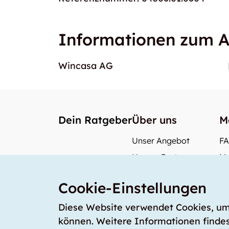
Informationen zum A
Wincasa AG
Dein Ratgeber
Über uns
M
Unser Angebot
F
Unsere Partner
Me
Unser Team
Wi
Cookie-Einstellungen
Unsere Preise
Wa
storabble Deutschland
Diese Website verwendet Cookies, um s
können. Weitere Informationen findes
storabble Österreich