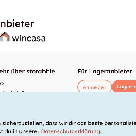
nbieter
ehr über storabble
Für Lageranbieter
AQ
Lagerra
Anmelden
dienbeiträge
e gross muss ein Lagerraum sein?
s kostet ein Lagerraum?
icherzustellen, dass wir dir das beste personalisie
t du in unserer
Datenschutzerklärung
.