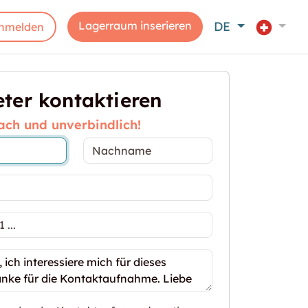
Lagerraum inserieren
DE
nmelden
ter kontaktieren
ach und unverbindlich!
enötigen Sie mehr Stauraum?"