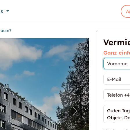
ns
A
uraum?
Vermie
Ganz einf
Sie mehr Stauraum?"
Nächstes Bild für "B